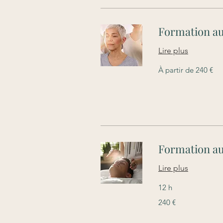
Formation au
Lire plus
À
À partir de 240 €
partir
de
240
euros
Formation au 
Lire plus
12 h
240
240 €
euros