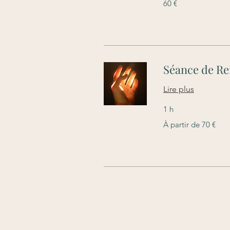
60 €
euros
Séance de Re
Lire plus
1 h
À
À partir de 70 €
partir
de
70
euros