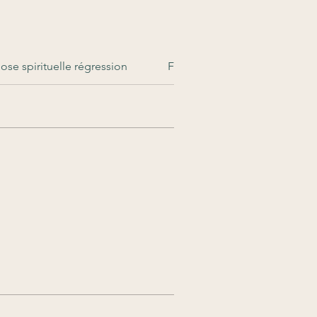
se spirituelle régression
Formations Reiki et ateliers co