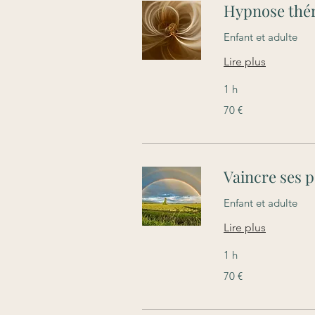
Hypnose thé
Enfant et adulte
Lire plus
1 h
70
70 €
euros
Vaincre ses p
Enfant et adulte
Lire plus
1 h
70
70 €
euros