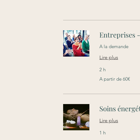
Entreprises 
A la demande
Lire plus
2 h
A
A partir de 60€
partir
de
60€
Soins énergét
Lire plus
1 h
60