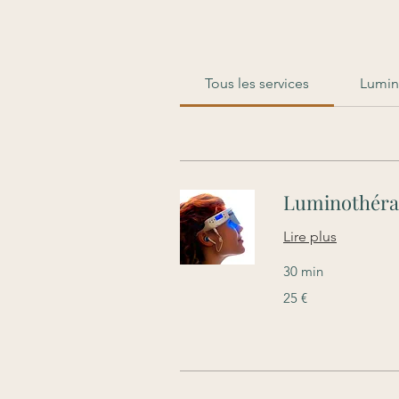
Tous les services
Lumino
Luminothérap
Lire plus
30 min
25
25 €
euros