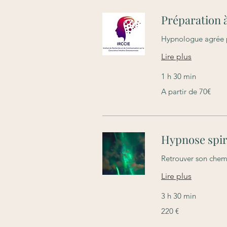
Préparation 
Hypnologue agrée 
Lire plus
1 h 30 min
A
A partir de 70€
partir
de
70€
Hypnose spir
Retrouver son chem
Lire plus
3 h 30 min
220
220 €
euros