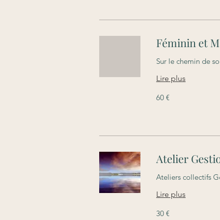
Féminin et Ma
Sur le chemin de so
Lire plus
60
60 €
euros
Atelier Gesti
Ateliers collectifs 
Lire plus
30
30 €
euros