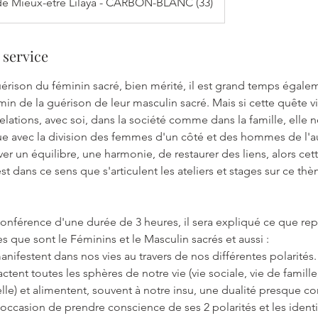
de Mieux-être Lilâya - CARBON-BLANC (33)
 service
uérison du féminin sacré, bien mérité, il est grand temps éga
emin de la guérison de leur masculin sacré. Mais si cette quête v
elations, avec soi, dans la société comme dans la famille, elle n
nue avec la division des femmes d'un côté et des hommes de l'autr
er un équilibre, une harmonie, de restaurer des liens, alors cet
st dans ce sens que s'articulent les ateliers et stages sur ce t
conférence d'une durée de 3 heures, il sera expliqué ce que re
s que sont le Féminins et le Masculin sacrés et aussi :
nifestent dans nos vies au travers de nos différentes polarités.
tent toutes les sphères de notre vie (vie sociale, vie de famille
uelle) et alimentent, souvent à notre insu, une dualité presque co
 occasion de prendre conscience de ses 2 polarités et les identi