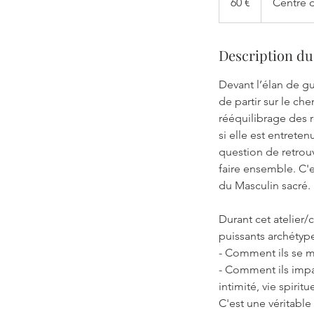
60 €
Centre 
Description du
Devant l’élan de g
de partir sur le ch
rééquilibrage des r
si elle est entrete
question de retrouv
faire ensemble. C'e
du Masculin sacré.
Durant cet atelier/
puissants archétype
- Comment ils se ma
- Comment ils impac
intimité, vie spirit
C'est une véritable