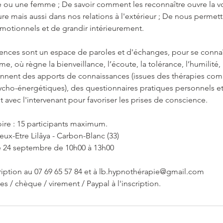
 ou une femme ; De savoir comment les reconnaître ouvre la vo
re mais aussi dans nos relations à l'extérieur ; De nous permet
otionnels et de grandir intérieurement.
rences sont un espace de paroles et d'échanges, pour se connaî
, où règne la bienveillance, l’écoute, la tolérance, l’humilité, l
ennent des apports de connaissances (issues des thérapies com
ycho-énergétiques), des questionnaires pratiques personnels 
et avec l'intervenant pour favoriser les prises de conscience.
oire : 15 participants maximum.
eux-Etre Lilâya - Carbon-Blanc (33)
e 24 septembre de 10h00 à 13h00
cription au 07 69 65 57 84 et à lb.hypnothérapie@gmail.com
 / chèque / virement / Paypal à l'inscription.