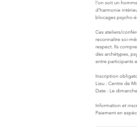
l'on soit un homme
d'harmonie intérieu
blocages psycho-ém
Ces ateliers/confé
reconnaître soi-même
respect. Ils compr
des archétypes, ps
entre participants 
Inscription obligat
Lieu : Centre de Mi
Date : Le dimanch
Information et ins
Paiement en espèces