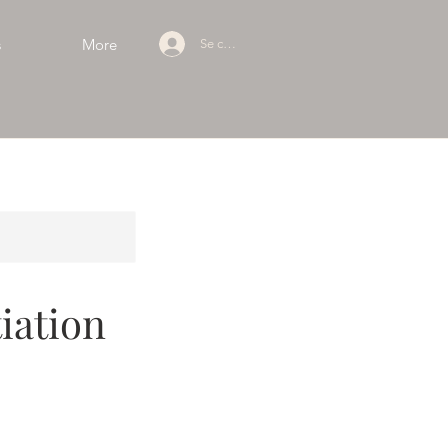
s
More
Se connecter
iation