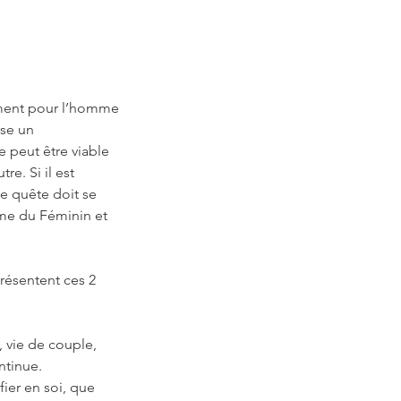
lement pour l’homme
ise un
e peut être viable
e. Si il est
te quête doit se
hème du Féminin et
présentent ces 2
, vie de couple,
ntinue.
fier en soi, que